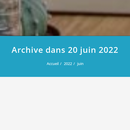
Archive dans 20 juin 2022
Accueil
2022
juin
20 juin 2022
Les riads : une opportunité pour
investir dans l’immobilier au Maroc